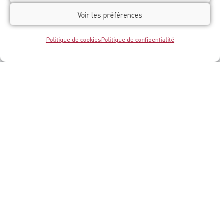
Voir les préférences
Politique de cookies
Politique de confidentialité
Le Belvédère de Saint-Benoît-sur-Loire
, espace
interactif dédié à l’histoire et à l’architecture de