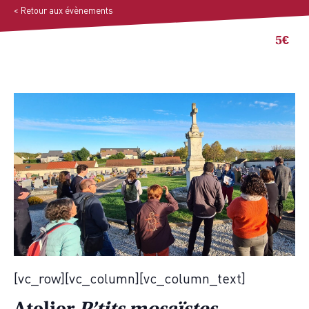
< Retour aux évènements
30 octobre 2025 | 14h30
-
16h30
5€
[vc_row][vc_column][vc_column_text]
Atelier
P’tits mosaïstes