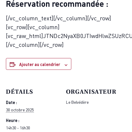
Réservation recommandée :
[/vc_column_text][/vc_column][/vc_row]
[vc_row][vc_column]
[vc_raw_html]JTNDc2NyaXB0JTIwdHlwZSUzR
[/vc_column][/vc_row]
Ajouter au calendrier
DÉTAILS
ORGANISATEUR
Date :
Le Belvédère
30 octobre 2025
Heure :
14h30 - 16h30