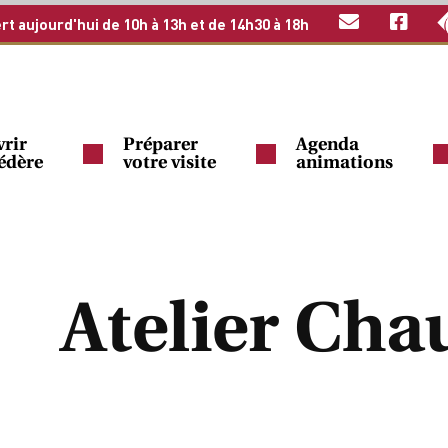
rt aujourd'hui de 10h à 13h et de 14h30 à 18h
rir
Préparer
Agenda
védère
votre visite
animations
Atelier Chau