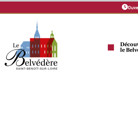
Ouve
Découv
le Bel