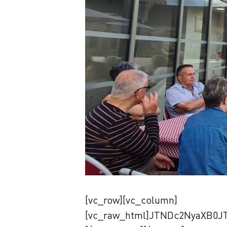
[vc_row][vc_column]
[vc_raw_html]JTNDc2NyaXB0