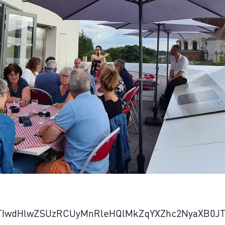
JTIwdHlwZSUzRCUyMnRleHQlMkZqYXZhc2NyaXB0J