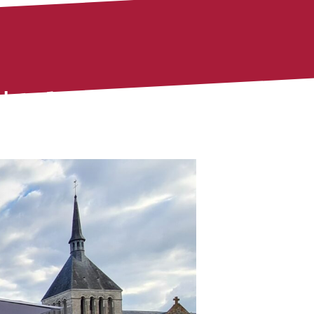
 | 18h30
-
20h00