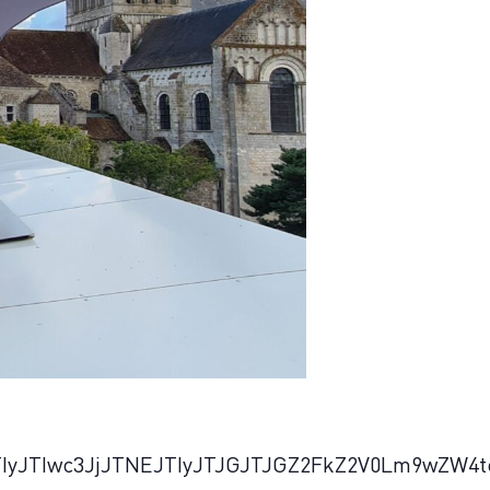
TIyJTIwc3JjJTNEJTIyJTJGJTJGZ2FkZ2V0Lm9wZW