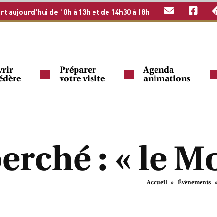
rt aujourd'hui de 10h à 13h et de 14h30 à 18h
rir
Préparer
Agenda
védère
votre visite
animations
erché : « le M
Accueil
»
Évènements