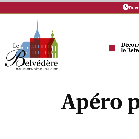
Ouve
Découv
le Bel
Apéro p