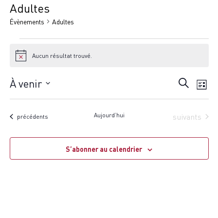
Adultes
Évènements
Adultes
Aucun résultat trouvé.
Notice
À venir
Recherche
Rech
Na
Liste
Sélectionnez
et
de
une
Aujourd’hui
Évènements
suivants
Évènements
précédents
date.
vu
navig
S’abonner au calendrier
Év
de
vues
Évèn