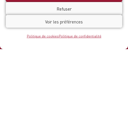
immersif entre médiation numérique et
Refuser
architectures millénaires.
Voir les préférences
Politique de cookies
Politique de confidentialité
Le Belvédère
55 rue Orléanaise, 45730 Saint-Benoît-sur-Loire
02 34 52 02 45
belvedere@valdesully.fr
Découvrir…
Le Belvédère